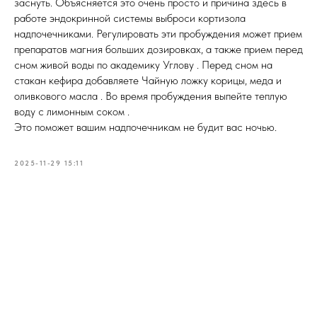
заснуть. Объясняется это очень просто и причина здесь в
работе эндокринной системы выброси кортизола
надпочечниками. Регулировать эти пробуждения может прием
препаратов магния больших дозировках, а также прием перед
сном живой воды по академику Углову . Перед сном на
стакан кефира добавляете Чайную ложку корицы, меда и
оливкового масла . Во время пробуждения выпейте теплую
воду с лимонным соком .
Это поможет вашим надпочечникам не будит вас ночью.
2025-11-29 15:11